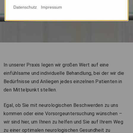
Datenschutz
Impressum
In unserer Praxis legen wir großen Wert auf eine
einfühlsame und individuelle Behandlung, bei der wir die
Bedürfnisse und Anliegen jedes einzelnen Patienten in
den Mittelpunkt stellen.
Egal, ob Sie mit neurologischen Beschwerden zu uns
kommen oder eine Vorsorgeuntersuchung wünschen –
wir sind hier, um Ihnen zu helfen und Sie auf Ihrem Weg
zu einer optimalen neurologischen Gesundheit zu